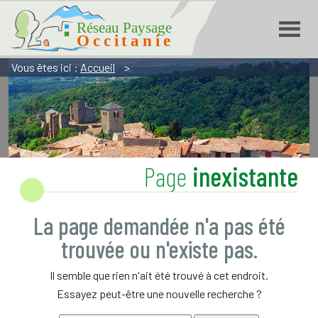
Réseau Paysage Occitanie
Aller
Aller
Aller
à
à
au
la
la
contenu
navigation
recherche
Vous êtes ici :
Accueil
>
Page
inexistante
La page demandée n'a pas été
trouvée ou n'existe pas.
Il semble que rien n'ait été trouvé à cet endroit.
Essayez peut-être une nouvelle recherche ?