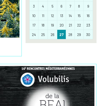
3
4
5
6
7
8
9
10
11
12
13
14
15
16
17
18
19
20
21
22
23
24
25
26
27
28
29
30