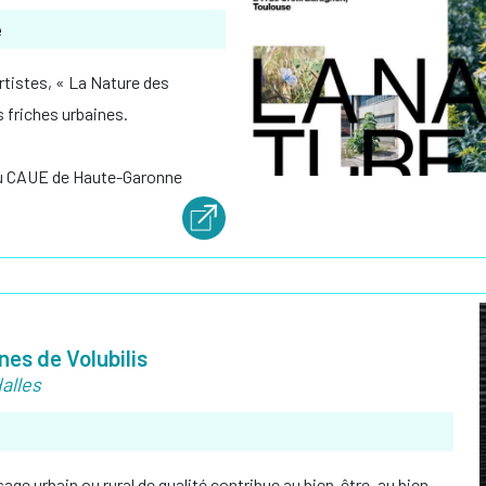
e
artistes, « La Nature des
 friches urbaines.
 du CAUE de Haute-Garonne
es de Volubilis
alles
e urbain ou rural de qualité contribue au bien-être, au bien-