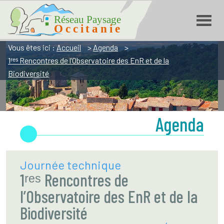
Réseau Paysage Occitanie
Aller
Aller
Aller
à
à
au
la
la
contenu
navigation
recherche
Vous êtes ici :
Accueil
>
Agenda
>
1ʳᵉˢ Rencontres de l’Observatoire des EnR et de la
Biodiversité
Agenda
Journée technique
1ʳᵉˢ Rencontres de
l’Observatoire des EnR et de la
Biodiversité