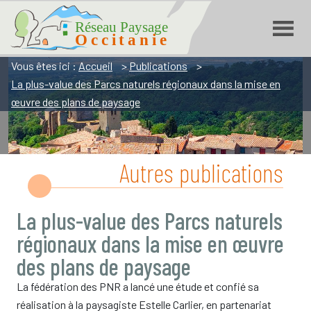
Réseau Paysage Occitanie
Aller
Aller
Aller
à
à
au
la
la
contenu
navigation
recherche
Vous êtes ici :
Accueil
>
Publications
>
La plus-value des Parcs naturels régionaux dans la mise en
œuvre des plans de paysage
Autres publications
La plus-value des Parcs naturels
régionaux dans la mise en œuvre
des plans de paysage
La fédération des PNR a lancé une étude et confié sa
réalisation à la paysagiste Estelle Carlier, en partenariat