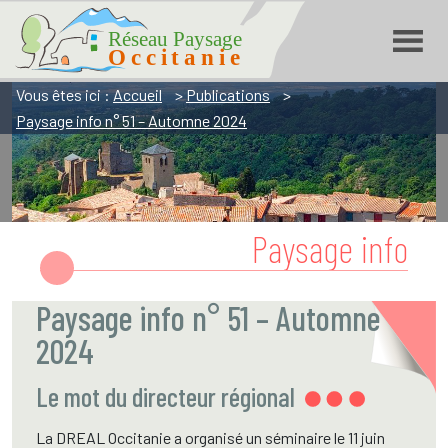
Réseau Paysage Occitanie
Aller
Aller
Aller
à
à
au
la
la
contenu
navigation
recherche
Vous êtes ici :
Accueil
>
Publications
>
Paysage info n° 51 – Automne 2024
Paysage info
Paysage info n° 51 – Automne
2024
Le mot du directeur régional
La DREAL Occitanie a organisé un séminaire le 11 juin