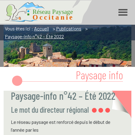
Réseau Paysage Occitanie
Aller
Aller
Aller
à
à
au
la
la
contenu
navigation
recherche
Vous êtes ici :
Accueil
>
Publications
>
Paysage-info n°42 – Été 2022
Paysage info
Paysage-info n°42 – Été 2022
Le mot du directeur régional
Le réseau paysage est renforcé depuis le début de
l’année par les