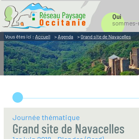
Aller
Aller
Aller
à
à
au
Qui
sommes-n
la
la
contenu
navigation
recherche
Vous êtes ici :
Accueil
>
Agenda
>
Grand site de Navacelles
Journée thématique
Grand site de Navacelles