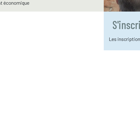
nt économique
S'insc
Les inscriptio