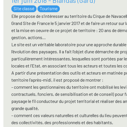
1er juin 2018 - Blandas (Gard)
Site classé
Tourisme
Elle propose de s’intéresser au territoire du Cirque de Navacell
Grand Site de France le 5 janvier 2017 et de faire un retour sur
et la mise en oeuvre de ce projet de territoire : 20 ans de dém
gestion, actions…
Le site est un véritable laboratoire pour une approche durable
l’évolution des paysages. Il a fait l’objet d’une démarche de pro
particulièrement intéressantes, lesquelles sont portées par le
locales et l’Etat, en associant tous les acteurs et toutes les
A partir d’une présentation des outils et acteurs en matinée pu
territoire l’après-midi, il est proposé de montrer :
- comment les gestionnaires du territoire ont mobilisé les levi
contractuels, fonciers, de sensibilisation et de conseil) pour f
paysage le fil conducteur du projet territorial et réaliser de
grande qualité,
- comment ces valeurs naturelles et culturelles du lieu peuvent
des collectivités, des professionnels et des habitants,