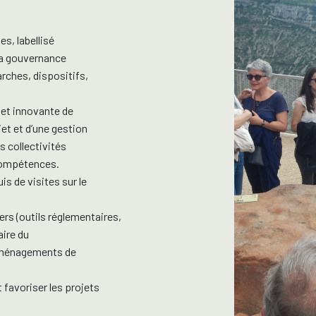
es, labellisé
 la gouvernance
arches, dispositifs,
 et innovante de
jet et d’une gestion
s collectivités
 compétences.
is de visites sur le
ers (outils réglementaires,
aire du
s aménagements de
 favoriser les projets