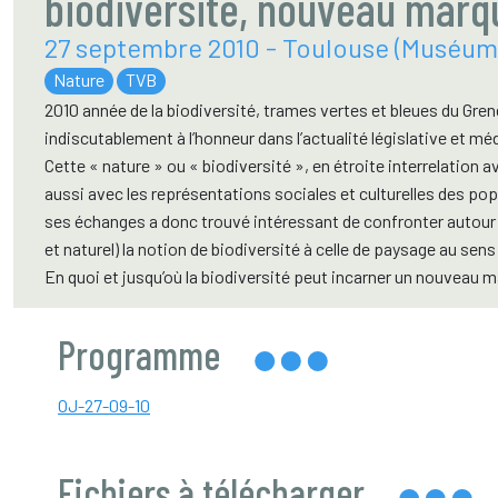
biodiversité, nouveau marq
27 septembre 2010 - Toulouse (Muséum 
Nature
TVB
2010 année de la biodiversité, trames vertes et bleues du Grene
indiscutablement à l’honneur dans l’actualité législative et mé
Cette « nature » ou « biodiversité », en étroite interrelation a
aussi avec les représentations sociales et culturelles des po
ses échanges a donc trouvé intéressant de confronter autour d
et naturel) la notion de biodiversité à celle de paysage au s
En quoi et jusqu’où la biodiversité peut incarner un nouveau 
Programme
OJ-27-09-10
Fichiers à télécharger