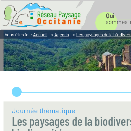
Aller
Aller
Aller
à
à
au
Qui
sommes-n
la
la
contenu
navigation
recherche
Vous êtes ici :
Accueil
>
Agenda
>
Les paysages de la biodiver
Journée thématique
Les paysages de la biodivers