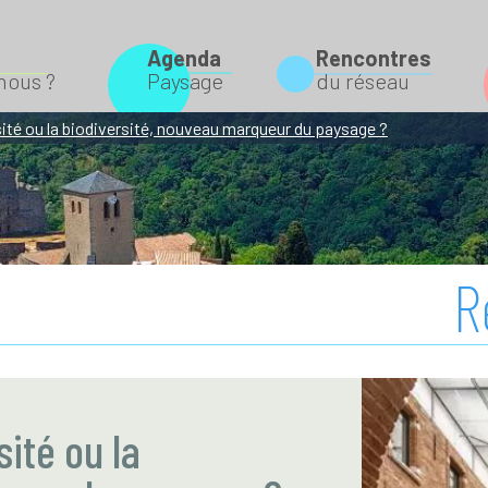
Agenda
Rencontres
Rechercher
ous ?
Paysage
du réseau
sité ou la biodiversité, nouveau marqueur du paysage ?
R
ité ou la