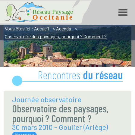
Réseau Paysage Occitanie
Aller
Aller
Aller
à
à
au
la
la
contenu
navigation
recherche
Vous êtes ici :
Accueil
>
Agenda
>
Observatoire des paysages, pourquoi ? Comment ?
Rencontres
du réseau
Journée observatoire
Observatoire des paysages,
pourquoi ? Comment ?
30 mars 2010 - Goulier (Ariège)
Montagne